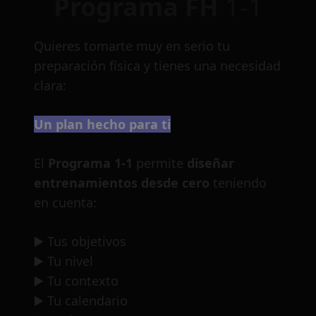
Programa FH
1-1
Quieres tomarte muy en serio tu
preparación física y tienes una necesidad
clara:
Un plan hecho para ti
El
Programa 1-1
permite
diseñar
entrenamientos desde cero
teniendo
en cuenta:
▶️ Tus objetivos
▶️ Tu nivel
▶️ Tu contexto
▶️ Tu calendario