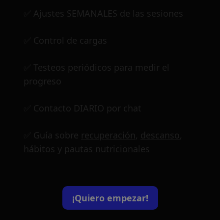
✅ Ajustes SEMANALES de las sesiones
✅ Control de cargas
✅ Testeos periódicos para medir el
progreso
✅ Contacto DIARIO por chat
✅ Guía sobre
recuperación
,
descanso
,
hábitos
y
pautas nutricionales
¡Quiero empezar!