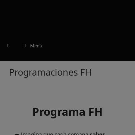
Saltar
al
contenido
Menú
Programaciones FH
Programa FH
➡️ Imagina que cada semana
sabes