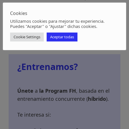
repeticiones).
Sprint de 30 segundos.
Cookies
Utilizamos cookies para mejorar tu experiencia.
Puedes "Aceptar" o "Ajustar" dichas cookies.
Día 7: Descanso
Cookie Settings
Aceptar todas
¿Entrenamos?
Únete
a
la Program FH
, basada en el
entrenamiento concurrente (
híbrido
).
Te interesa si: