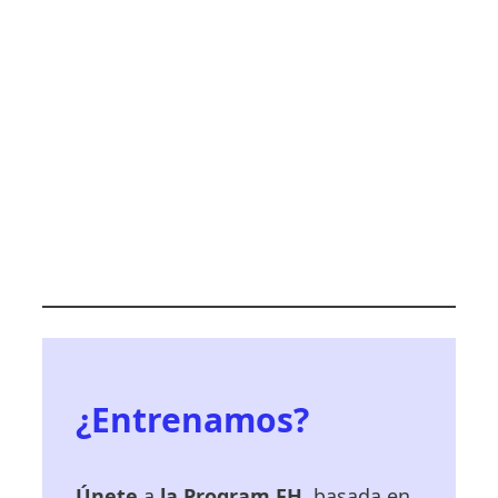
¿Entrenamos?
Únete
a
la Program FH
, basada en