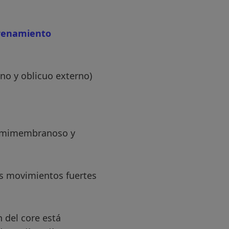
renamiento
rno y oblicuo externo)
emimembranoso y
 movimientos fuertes
n del core está