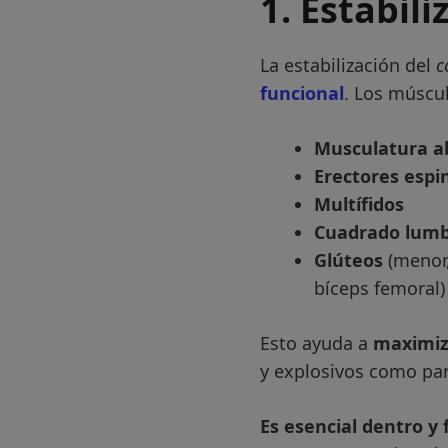
1. Estabil
La estabilización del
c
funcional
. Los múscu
Musculatura a
Erectores espi
Multífidos
Cuadrado lum
Glúteos
(menor
bíceps femoral)
Esto ayuda a
maximiza
y explosivos como par
Es esencial dentro y