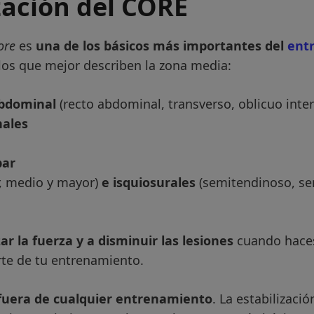
ización del CORE
ore
es
una de los básicos más importantes del
ent
los que mejor describen la zona media:
bdominal
(recto abdominal, transverso, oblicuo inte
nales
bar
, medio y mayor)
e isquiosurales
(semitendinoso, s
r la fuerza y a disminuir las lesiones
cuando haces
te de tu entrenamiento.
 fuera de cualquier entrenamiento
. La estabilizació