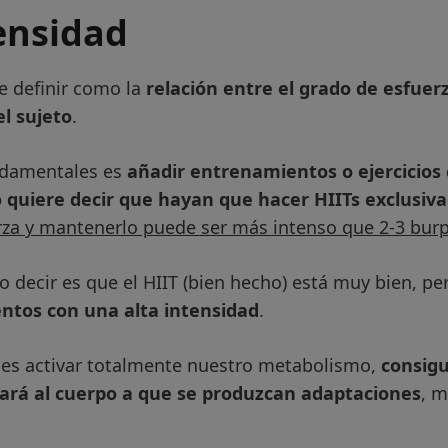
tensidad
e definir como la
relación entre el grado de esfuerz
l sujeto
.
undamentales es
añadir entrenamientos o ejercicios 
 quiere decir que hayan que hacer HIITs exclusi
rza y mantenerlo puede ser más intenso que 2-3 bur
o decir es que el HIIT (bien hecho) está muy bien, p
ntos con una alta intensidad
.
es activar totalmente nuestro metabolismo,
consigu
ará al cuerpo a que se produzcan adaptaciones
, m