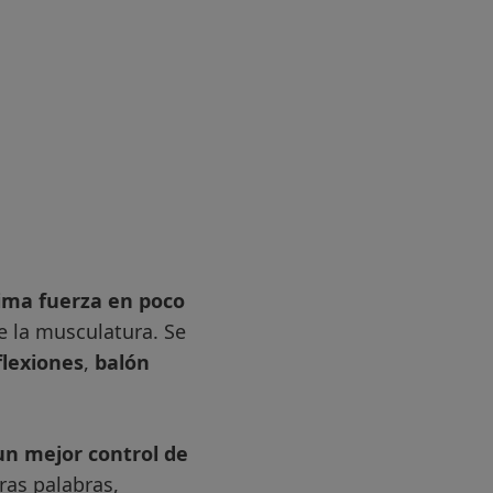
ima fuerza en poco
 la musculatura. Se
flexiones
,
balón
un mejor control de
tras palabras,