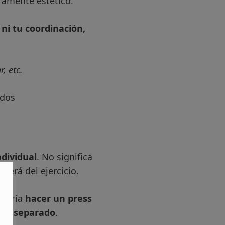
ramente estético.
ni tu coordinación,
, etc.
dividual
. No significa
derá del ejercicio.
 sería
hacer un press
por separado
.