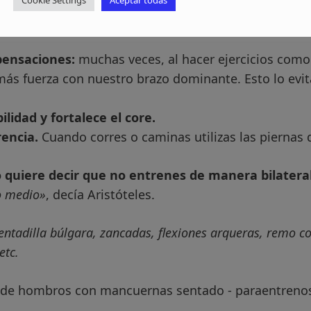
Cookie Settings
Aceptar todas
 esto?
pensaciones:
muchas veces, al hacer ejercicios como
más fuerza con nuestro brazo dominante. Esto lo evi
ilidad
y fortalece el core.
encia.
Cuando corres o caminas utilizas las piernas 
 quiere decir que no entrenes de manera bilatera
o medio»
, decía Aristóteles.
sentadilla búlgara, zancadas, flexiones arqueras, remo 
etc.