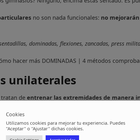
os gimnasios? Ninguno, encima estás sentado. Es pu
articulares
no son nada funcionales:
no mejorarán 
sentadillas, dominadas, flexiones, zancadas, press militar
os unilaterales
s tratan de
entrenar las extremidades de manera in
primero un lado y luego el otro estrictamente, depen
Cookies
 de un press militar
que se realiza con barra, la idea
Utilizamos cookies para mejorar tu experiencia. Puedes
"Aceptar" o "Ajustar" dichas cookies.
ncuernas
, obligando a
cada extremidad a trabajar 