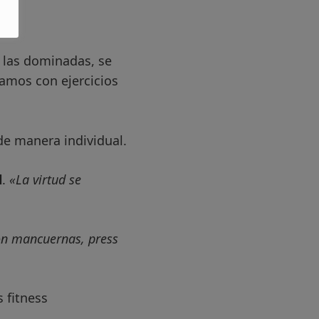
 las dominadas, se
tamos con ejercicios
de manera individual.
l
.
«La virtud se
con mancuernas, press