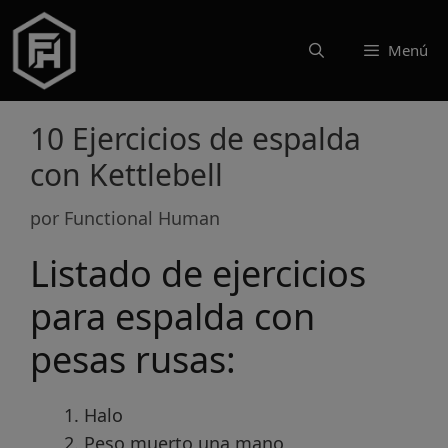
Saltar
al
Menú
contenido
10 Ejercicios de espalda
con Kettlebell
por
Functional Human
Listado de ejercicios
para espalda con
pesas rusas:
Halo
Peso muerto una mano